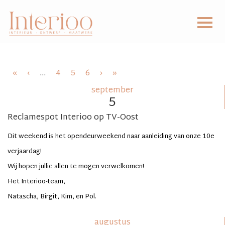
«
‹
...
4
5
6
›
»
september
5
Reclamespot Interioo op TV-Oost
Dit weekend is het opendeurweekend naar aanleiding van onze 10e
verjaardag!
Wij hopen jullie allen te mogen verwelkomen!
Het Interioo-team,
Natascha, Birgit, Kim, en Pol.
augustus