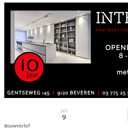
juli
9
Bouwverlof