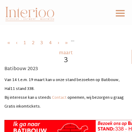
...
«
‹
1
2
3
4
›
»
maart
3
Batibouw 2023
Van 14 t.e.m. 19 maart kan u onze stand bezoeken op Batibouw,
Hal11 stand 338.
Bij interesse kan u steeds
Contact
opnemen, wij bezorgen u graag
Gratis inkomtickets.