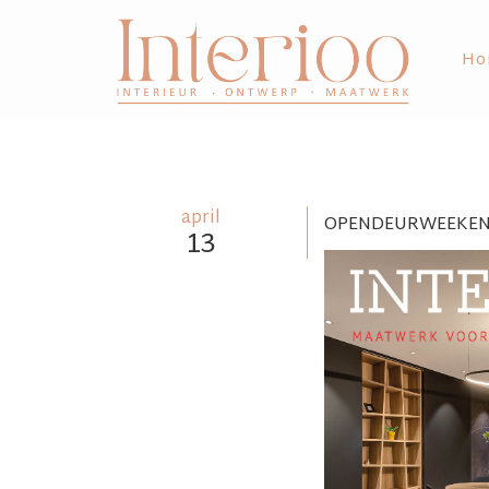
Ho
april
OPENDEURWEEKEND 
13