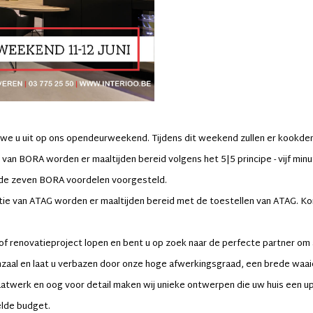
n we u uit op ons opendeurweekend. Tijdens dit weekend zullen er kookde
van BORA worden er maaltijden bereid volgens het 5|5 principe - vijf minut
de zeven BORA voordelen voorgesteld.
e van ATAG worden er maaltijden bereid met de toestellen van ATAG. Ko
f renovatieproject lopen en bent u op zoek naar de perfecte partner om 
nzaal en laat u verbazen door onze hoge afwerkingsgraad, een brede waai
twerk en oog voor detail maken wij unieke ontwerpen die uw huis een up
lde budget.