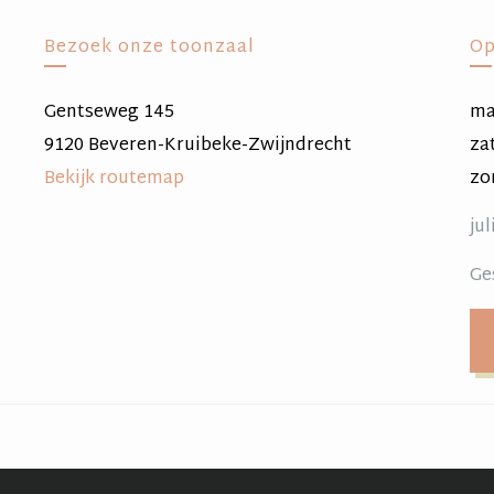
Bezoek onze toonzaal
Op
Gentseweg 145
ma 
9120 Beveren-Kruibeke-Zwijndrecht
za
Bekijk routemap
zo
ju
Ge